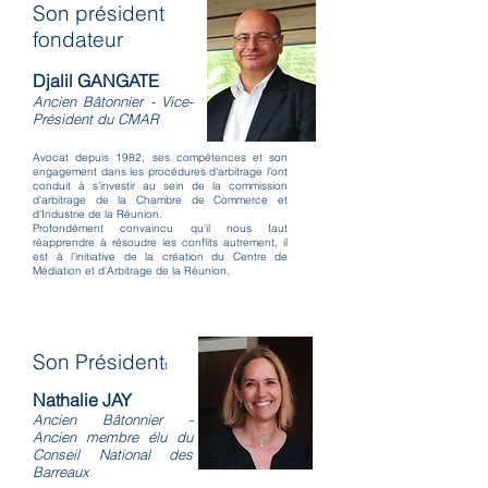
Son président
fondateur
Djalil GANGATE
Ancien Bâtonnier - Vice-
Président du CMAR
Avocat depuis 1982, ses compétences et son
engagement dans les procédures d'arbitrage l'ont
conduit à s'investir au sein de la commission
d'arbitrage de la Chambre de Commerce et
d'Industrie de la Réunion.
Profondément convaincu qu’il nous faut
réapprendre à résoudre les conflits autrement, il
est à l’initiative de la création du Centre de
Médiation et d’Arbitrage de la Réunion.
Son Président
t
Nathalie JAY
Ancien Bâtonnier -
Ancien membre élu du
Conseil National des
Barreaux